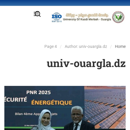
Page 4
Author: univ-ouargla.dz
Home
univ-ouargla.dz