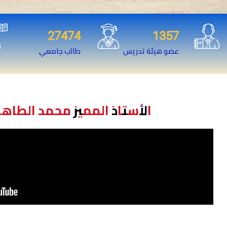
27474
1357
عضو هيئة تدريس
طالب جامعي
الأستاذ المميز محمد الطاهر