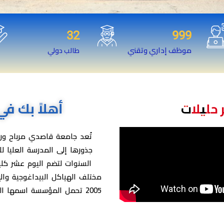
32
999
موظف إداري وتقني
طالب دولي
أهلاً بك ف
 حليلات
تُعد جامعة قاصدي مرباح ورق
السنوات لتضم اليوم عشر كلي
2005 تحمل المؤسسة اسمها ا