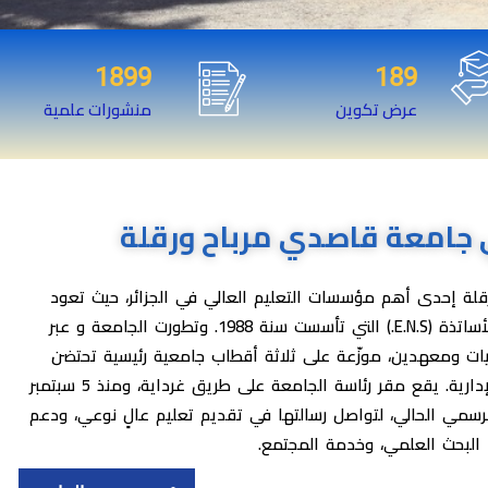
1899
189
عرض تكوين
منشورات علمية
ي جامعة قاصدي مرباح ورقلة
لة إحدى أهم مؤسسات التعليم العالي في الجزائر، حيث تعود
جذورها إلى المدرسة العليا للأساتذة (E.N.S.) التي تأسست سنة 1988. وتطورت الجامعة و عبر
ات ومعهدين، موزّعة على ثلاثة أقطاب جامعية رئيسية تحتضن
مختلف الهياكل البيداغوجية والإدارية. يقع مقر رئاسة الجامعة على طريق غرداية، ومنذ 5 سبتمبر
لرسمي الحالي، لتواصل رسالتها في تقديم تعليم عالٍ نوعي، ودعم
البحث العلمي، وخدمة المجتمع.