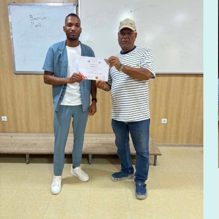
univ-ouargla.dz
يونيو 23, 2026
اجتماع المجلس العلمي لجامعة