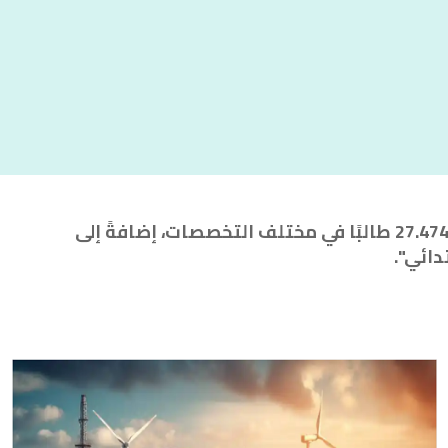
تضم جامعة قاصدي مرباح ورقلة حاليًا 10 كليات ومعهدين، بإشراف 1.357 أستاذًا باحثًا وبتعليم أكثر من 27.474 طالبًا في مختلف التخصصات، إضافةً إلى
دائي".