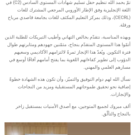
تمّ بحمد الله تنظيم حفل تسليم شهادات المستوى السادس (C2) في
اللغة الإنجليزية وفق الإطار الأوروبي المرجعي المشترك للغات
(CECRL)، وذلك بمركز التعليم المكثف للغات بجامعة قاصدي مرباح
ورقلة.
وبهذه المناسبة، نتقدّم بخالص التهاني وأطيب التبريكات للطلبة الذين
أتمّوا هذا المستوى المتقدّم بنجاح، مثمّنين جهودهم ومثابرتهم طوال
فترة التكوين. ويُعدّ هذا الإنجاز ثمرةً لالتزامهم الأكاديمي وسعيهم
الدؤوب إلى تطوير كفاءاتهم اللغوية بما يفتح أمامهم آفاقًا أوسع في
مسارهم العلمي والمهني.
نسأل الله لهم دوام التوفيق والتميّز، وأن تكون هذه الشهادة خطوةً
إضافية نحو تحقيق طموحاتهم المستقبلية ومزيد من النجاحات
والإنجازات.
ألف مبروك لجميع المتوجين، مع أصدق الأمنيات بمستقبل زاخر
بالنجاح والتألّق.