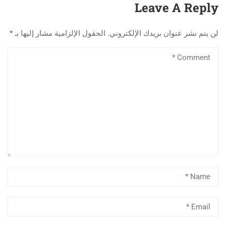
بالمدينة الجامعية قالمة
supérieures du pôle
Leave A Reply
universitaire de Sidi
Abdellah
لن يتم نشر عنوان بريدك الإلكتروني.
الحقول الإلزامية مشار إليها بـ
*