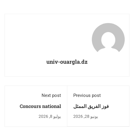
univ-ouargla.dz
Next post
Previous post
فوز الفريق الممثل
Concours national
لجامعة ورقلة بكأس
d’accès à la formation
يونيو 28, 2026
يوليو 8, 2026
الجزائر الجامعية لكرة
doctorale au niveau
القدم المصغرة إناث
des Écoles nationales