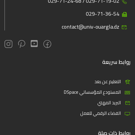
029-71-19-02 / 029-71-24-68
029-71-36-54
contact@univ-ouargla.dz
روابط سريعة
التعليم عن بعد
المستودع المؤسساتي DSpace
البريد المهني
الفضاء الرقمي للعمل
روابط ذات صلة