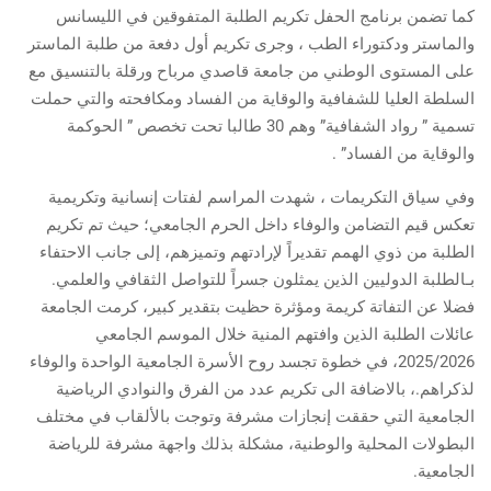
كما تضمن برنامج الحفل تكريم الطلبة المتفوقين في الليسانس
والماستر ودكتوراء الطب ، وجرى تكريم أول دفعة من طلبة الماستر
على المستوى الوطني من جامعة قاصدي مرباح ورقلة بالتنسيق مع
السلطة العليا للشفافية والوقاية من الفساد ومكافحته والتي حملت
تسمية ” رواد الشفافية” وهم 30 طالبا تحت تخصص ” الحوكمة
والوقاية من الفساد” .
وفي سياق التكريمات ، شهدت المراسم لفتات إنسانية وتكريمية
تعكس قيم التضامن والوفاء داخل الحرم الجامعي؛ حيث تم تكريم
الطلبة من ذوي الهمم تقديراً لإرادتهم وتميزهم، إلى جانب الاحتفاء
بـالطلبة الدوليين الذين يمثلون جسراً للتواصل الثقافي والعلمي.
فضلا عن التفاتة كريمة ومؤثرة حظيت بتقدير كبير، كرمت الجامعة
عائلات الطلبة الذين وافتهم المنية خلال الموسم الجامعي
2025/2026، في خطوة تجسد روح الأسرة الجامعية الواحدة والوفاء
لذكراهم.، بالاضافة الى تكريم عدد من الفرق والنوادي الرياضية
الجامعية التي حققت إنجازات مشرفة وتوجت بالألقاب في مختلف
البطولات المحلية والوطنية، مشكلة بذلك واجهة مشرفة للرياضة
الجامعية.