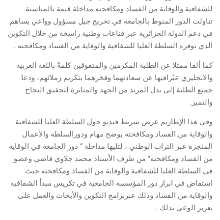
للشفافية والوقاية من الفساد ومكافحته مداخلة قيمة بالمناسبة
تناولت الدور المنوط بالجامعة في تخريج جيل مسؤول وواعي يساهم
في دعم الدولة الجزائرية عبر قناعات وطنية راسخة من خلال التكوين
الذي توفره السلطة العليا للشفافية والوقاية من الفساد ومكافحته .
كما ألقا ممثلا عن الطلبة المكرمين والمتفوقين كلمةً باللغة العربية
والانجليزي عبّرافيها عن سعادتهما وفخرهما بتكريم زملائهم، ودعا
جميع الطلبة إلى بذل المزيد من الجهد والمثابرة لتحقيق النجاح
والتميز.
وفي هذا الإطارتم عرض شريط فيديو حول السلطة العليا للشفافية
والوقاية من الفساد ومكافحته يوضح مهام ودورالسلطة والأعمال
المنجزة عبر التراب الوطني ، لتليها مداخلة ” دور الجامعة في الوقاية
من الفساد ومكافحته” من طرف الأستاذ محمد جلاوي قاضي وعضو
في السلطة العليا للشفافية والوقاية من الفساد ومكافحته حيث
استفاض في ابراز دور المؤسسة الجامعية في تكريس مبدأ الشفافية
والوقاية من الفساد وذلك عبربرامج التكوين والأبحاث والعمل على
تعزيز الوعي بذلك .