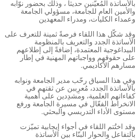
بالأساتذة المُعيَّنين حديثاً ، وذلك بحضور نوّابه
والأمين العام للجامعة، مسؤولي الجامعة
وعمداء الكليات، ومدراء المعهدين
وقد شكّل هذا اللقاء فرصةً ثمينة للتعرف على
الأساتذة الجدد والتعريف بالمنظومة
البيداغوجية المعتمدة، إضافةً إلى إطلاعهم
على حقوقهم وواجباتهم المهنية في إطار
مسارهم الأكاديمي.
وفي هذا السياق رحّب مدير الجامعة ونوابه
بالأساتذة الجدد، مُعرِببن عن ثقتهم في
كفاءاتهم العلمية، ومشدِدين على أهمية
الانخراط الفعّال في مسيرة الجامعة ورفع
مستوى الأداء التدريسي والبحثي.
وقد اختُتم اللقاء في أجواء إيجابية تميّزت
بالتفاعل والحوار البنّاء بين الأساتذة